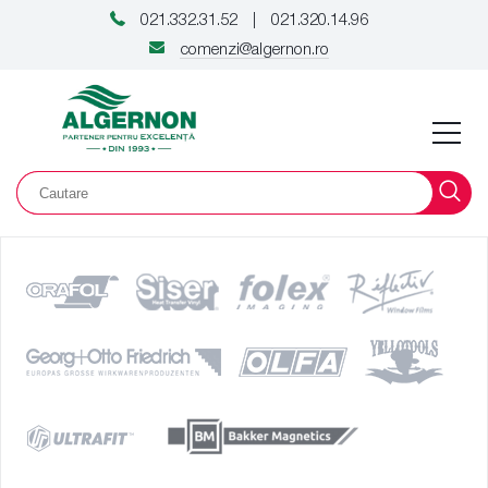
021.332.31.52
021.320.14.96
|
comenzi@algernon.ro