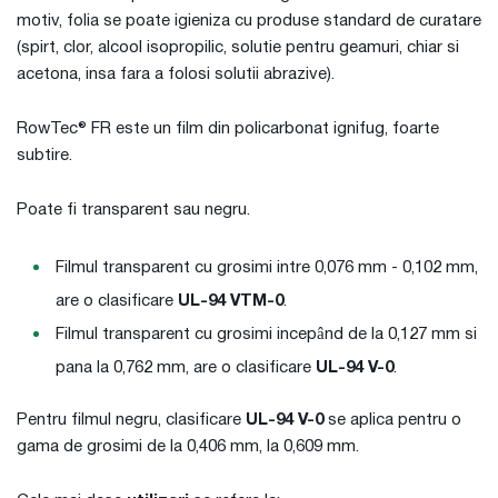
motiv, folia se poate igieniza cu produse standard de curatare
(spirt, clor, alcool isopropilic, solutie pentru geamuri, chiar si
acetona, insa fara a folosi solutii abrazive).
RowTec® FR este un film din policarbonat ignifug, foarte
subtire.
Poate fi transparent sau negru.
Filmul transparent cu grosimi intre 0,076 mm - 0,102 mm,
are o clasificare
UL-94 VTM-0
.
Filmul transparent cu grosimi incepând de la 0,127 mm si
pana la 0,762 mm, are o clasificare
UL-94 V-0
.
Pentru filmul negru, clasificare
UL-94 V-0
se aplica pentru o
gama de grosimi de la 0,406 mm, la 0,609 mm.