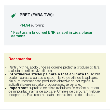
PRET (FARA TVA):
-
14.94
euro/mp
* Facturam la cursul BNR valabil in ziua plasarii
comenzii.
Recomandari
Pentru vitrine, acolo unde se doreste protectia produselor, fara
a afecta culorile si vizibilitatea.
Intretinerea sticlei pe care a fost aplicata folia:
folia
poate fi curatata cu apa si sapun, la 30 de zile de la aplicare.
Nu sunt recomandate produsele abrazive ce pot zgaria. Nu
aplicati stickere sau alte produse adezive pe folie.
Important:
suprafata de sticla trebuie sa fie perfect curatata
de impuritati inainte de aplicare. Urmele de carburant trebuie
indepartate. Este recomandata testarea inainte de aplicare.