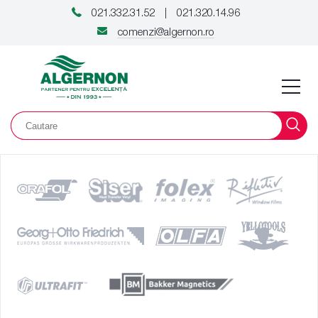
021.332.31.52
021.320.14.96
|
comenzi@algernon.ro