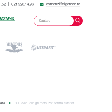
comenzi@algernon.ro
1.52
021.320.14.96
|
AGAZIN
lara
SOL 332 Folie gri metalizat pentru exterior