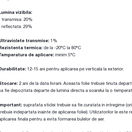
Lumina vizibila:
- transmisa: 20%
- reflectata: 29%
Ultraviolete transmise:
1%
Rezistenta termica:
de la -20°C la 80°C
Temperatura de aplicare:
minim 5°C
Durabilitate:
12-15 ani pentru aplicarea pe verticala la exterior.
Stocare:
2 ani de la data livrarii. Aceasta folie trebuie tinuta dep
sa fie depozitata departe de lumina directa a soarelui la o tempera
Important:
suprafata sticlei trebuie sa fie curatata in intregime (o
trebuie indepartata inainte de aplicarea foliei). Utilizatorilor le es
aplicarea finala pentru a evita formarea bulelor de aer.