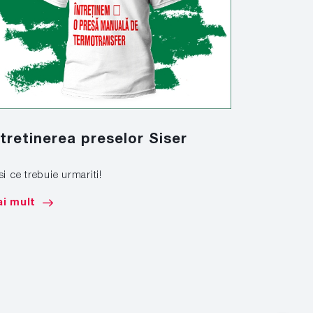
ntretinerea preselor Siser
Marcare
si ce trebuie urmariti!
Afla cum sa 
de mare tona
i mult
Mai mult