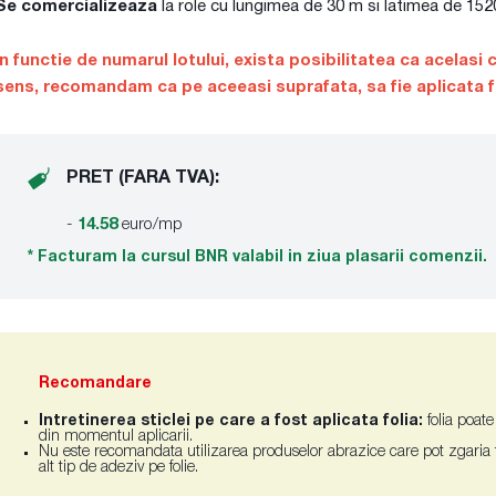
Se comercializeaza
la role cu lungimea de 30 m si latimea de 1520 m
In functie de numarul lotului, exista posibilitatea ca acelasi 
sens, recomandam ca pe aceeasi suprafata, sa fie aplicata fol
PRET (FARA TVA):
-
14.58
euro/mp
* Facturam la cursul BNR valabil in ziua plasarii comenzii.
Recomandare
Intretinerea sticlei pe care a fost aplicata folia:
folia poate
din momentul aplicarii.
Nu este recomandata utilizarea produselor abrazice care pot zgaria fol
alt tip de adeziv pe folie.