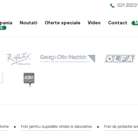
021.332.3
pania
Noutati
Oferte speciale
Video
Contact
M
NE
Home
Folii pentru suprafete vitrate si decorative
Folii de protectie so