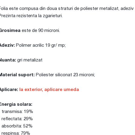
Folia este compusa din doua straturi de poliester metalizat, adeziv 
Prezinta rezistenta la zgarieturi.
Grosimea
este de 90 microni.
Adeziv:
Polimer acrilic 19 gr/ mp;
Nuanta:
gri metalizat
Material suport:
Poliester siliconat 23 microni;
Aplicare:
la exterior, aplicare umeda
Energia solara:
- transmisa: 19%
- reflectata: 29%
- absorbita: 52%
- respinsa: 79%