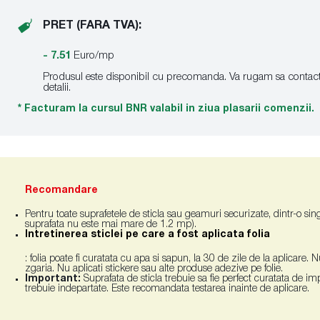
PRET (FARA TVA):
- 7.51
Euro/mp
Produsul este disponibil cu precomanda. Va rugam sa contac
detalii.
* Facturam la cursul BNR valabil in ziua plasarii comenzii.
Recomandare
Pentru toate suprafetele de sticla sau geamuri securizate, dintr-o sing
suprafata nu este mai mare de 1.2 mp).
Intretinerea sticlei pe care a fost aplicata folia
: folia poate fi curatata cu apa si sapun, la 30 de zile de la aplicar
zgaria. Nu aplicati stickere sau alte produse adezive pe folie.
Important:
Suprafata de sticla trebuie sa fie perfect curatata de im
trebuie indepartate. Este recomandata testarea inainte de aplicare.