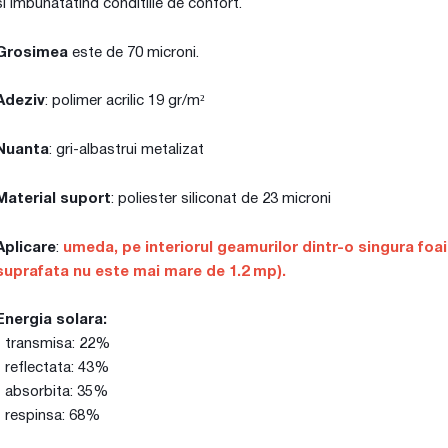
si imbunatatind conditiile de confort.
Grosimea
este de 70 microni.
Adeziv
: polimer acrilic 19 gr/m²
Nuanta
: gri-albastrui metalizat
Material suport
: poliester siliconat de 23 microni
Aplicare
:
umeda, pe interiorul geamurilor dintr-o singura foaie
suprafata nu este mai mare de 1.2 mp).
Energia solara:
- transmisa: 22%
- reflectata: 43%
- absorbita: 35%
- respinsa: 68%