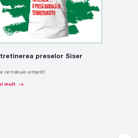
ntretinerea preselor Siser
Marcare
si ce trebuie urmariti!
Afla cum sa 
de mare tona
i mult
Mai mult