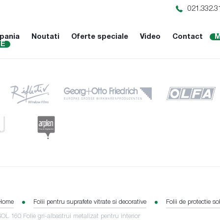
021.332.3
pania
Noutati
Oferte speciale
Video
Contact
M
NE
Home
Folii pentru suprafete vitrate si decorative
Folii de protectie so
SOL 160 Folie gri-albastrui metalizat pentru interior