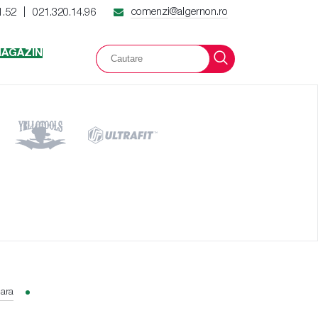
comenzi@algernon.ro
1.52
021.320.14.96
|
AGAZIN
lara