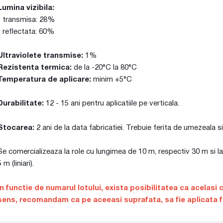
Lumina vizibila:
- transmisa: 28%
- reflectata: 60%
Ultraviolete transmise:
1%
Rezistenta termica:
de la -20°C la 80°C
Temperatura de aplicare:
minim +5°C
Durabilitate:
12 - 15 ani pentru aplicatiile pe verticala.
Stocarea:
2 ani de la data fabricatiei. Trebuie ferita de umezeala si
Se comercializeaza la role cu lungimea de 10 m, respectiv 30 m si la
5 m (liniari).
In functie de numarul lotului, exista posibilitatea ca acelasi 
sens, recomandam ca pe aceeasi suprafata, sa fie aplicata fol