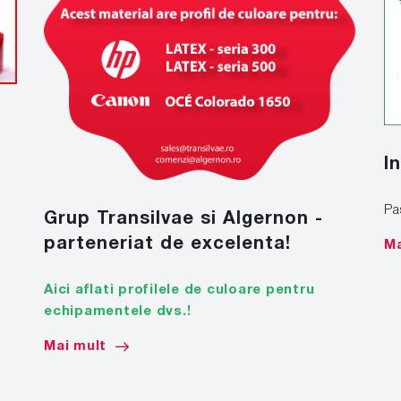
I
Pa
Grup Transilvae si Algernon -
parteneriat de excelenta!
Ma
Aici aflati profilele de culoare pentru
echipamentele dvs.!
Mai mult