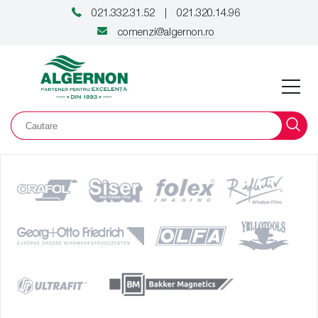
021.332.31.52
021.320.14.96
|
comenzi@algernon.ro