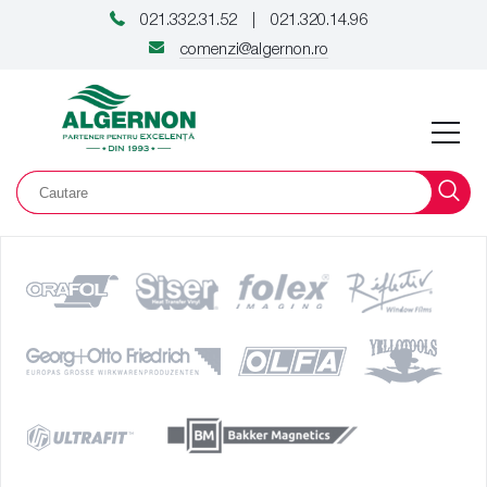
021.332.31.52
021.320.14.96
|
comenzi@algernon.ro