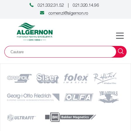
021.332.31.52
021.320.14.96
|
comenzi@algernon.ro