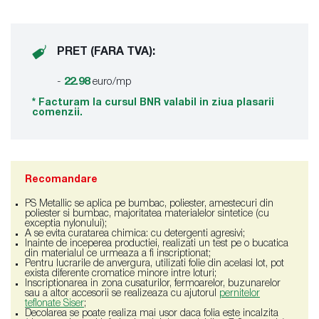
PRET (FARA TVA):
-
22.98
euro/mp
* Facturam la cursul BNR valabil in ziua plasarii
comenzii.
Recomandare
PS Metallic se aplica pe bumbac, poliester, amestecuri din
poliester si bumbac, majoritatea materialelor sintetice (cu
exceptia nylonului);
A se evita curatarea chimica: cu detergenti agresivi;
Inainte de inceperea productiei, realizati un test pe o bucatica
din materialul ce urmeaza a fi inscriptionat;
Pentru lucrarile de anvergura, utilizati folie din acelasi lot, pot
exista diferente cromatice minore intre loturi;
Inscriptionarea in zona cusaturilor, fermoarelor, buzunarelor
sau a altor accesorii se realizeaza cu ajutorul
pernitelor
teflonate Siser
;
Decolarea se poate realiza mai usor daca folia este incalzita