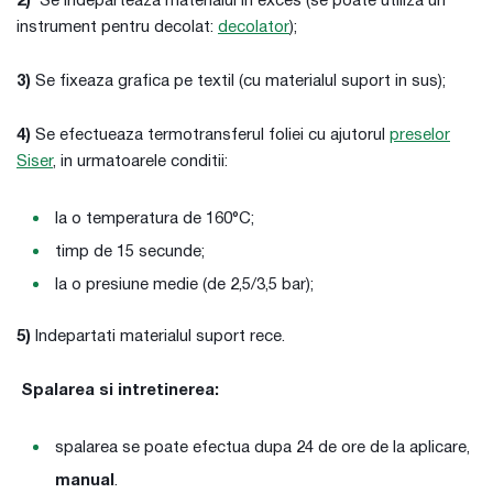
2)
Se indeparteaza materialul in exces (se poate utiliza un
instrument pentru decolat:
decolator
);
3)
Se fixeaza grafica pe textil (cu materialul suport in sus);
4)
Se efectueaza termotransferul foliei cu ajutorul
preselor
Siser
, in urmatoarele conditii:
la o temperatura de 160°C;
timp de 15 secunde;
la o presiune medie (de 2,5/3,5 bar);
5)
Indepartati materialul suport rece.
Spalarea si intretinerea:
spalarea se poate efectua dupa 24 de ore de la aplicare,
manual
.