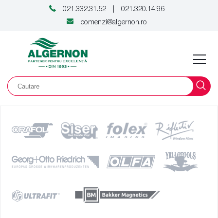
021.332.31.52
021.320.14.96
|
comenzi@algernon.ro