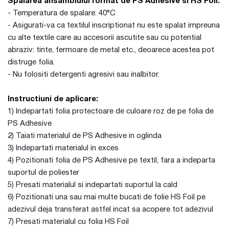
Spalarea
ansamblului format de PS Adhesive si HS Foil:
- Temperatura de spalare: 40°C
- Asigurati-va ca textilul inscriptionat nu este spalat impreuna
cu alte textile care au accesorii ascutite sau cu potential
abraziv: tinte, fermoare de metal etc., deoarece acestea pot
distruge folia.
- Nu folositi detergenti agresivi sau inalbitor.
Instructiuni de aplicare:
1) Indepartati folia protectoare de culoare roz de pe folia de
PS Adhesive
2) Taiati materialul de PS Adhesive in oglinda
3) Indepartati materialul in exces
4) Pozitionati folia de PS Adhesive pe textil, fara a indeparta
suportul de poliester
5) Presati materialul si indepartati suportul la cald
6) Pozitionati una sau mai multe bucati de folie HS Foil pe
adezivul deja transferat astfel incat sa acopere tot adezivul
7) Presati materialul cu folia HS Foil