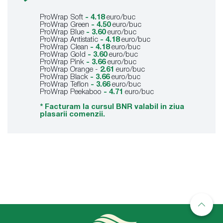
ProWrap Soft
-
4.18
euro/buc
ProWrap Green
-
4.50
euro/buc
ProWrap Blue
- 3.60
euro/buc
ProWrap Antistatic
-
4.18
euro/buc
ProWrap Clean
- 4.18
euro/buc
ProWrap Gold
- 3.60
euro/buc
ProWrap Pink
-
3.66
euro/buc
ProWrap Orange -
2.61
euro/buc
ProWrap Black
-
3.66
euro/buc
ProWrap Teflon
- 3.66
euro/buc
ProWrap Peekaboo
- 4.71
euro/buc
* Facturam la cursul BNR valabil in ziua
plasarii comenzii.