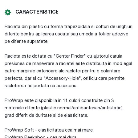
CARACTERISTICI:
Racleta din plastic cu forma trapezoidala si colturi de unghiuri
diferite pentru aplicarea uscata sau umeda a foliilor adezive
pe diferite suprafete.
Racleta este dotata cu "Center Finder" cu ajutorul caruia
presiunea de manevrare a racletei este distribuita in mod egal
catre marginile exterioare ale racletei pentru o colantare
perfecta, dar si cu "Accessory-Hole", orificiu care permite
racletei sa fie purtata ca accesoriu.
ProWrap este disponibila in 11 culori construite din 3
materiale diferite (plastic normal/antibacterian/antistatic),
grad diferit de duritate si de elasticitate.
ProWrap Soft - elasticitatea cea mai mare.
ProWrap Peekaboo - cea mai dura.