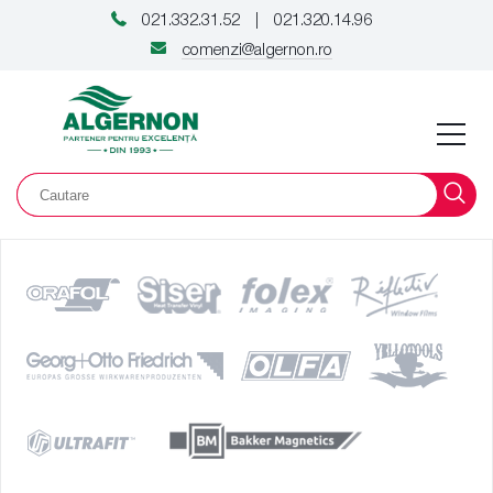
021.332.31.52
021.320.14.96
|
comenzi@algernon.ro