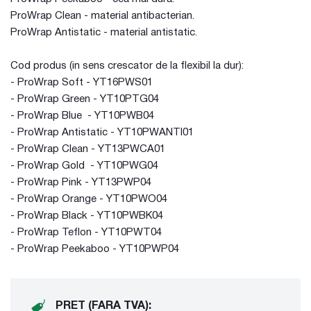
ProWrap Clean - material antibacterian.
ProWrap Antistatic - material antistatic.
Cod produs (in sens crescator de la flexibil la dur):
- ProWrap Soft - YT16PWS01
- ProWrap Green - YT10PTG04
- ProWrap Blue - YT10PWB04
- ProWrap Antistatic - YT10PWANTI01
- ProWrap Clean - YT13PWCA01
- ProWrap Gold - YT10PWG04
- ProWrap Pink - YT13PWP04
- ProWrap Orange - YT10PWO04
- ProWrap Black - YT10PWBK04
- ProWrap Teflon - YT10PWT04
- ProWrap Peekaboo - YT10PWP04
PRET (FARA TVA):