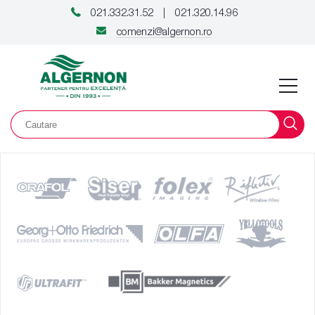
021.332.31.52
021.320.14.96
|
comenzi@algernon.ro