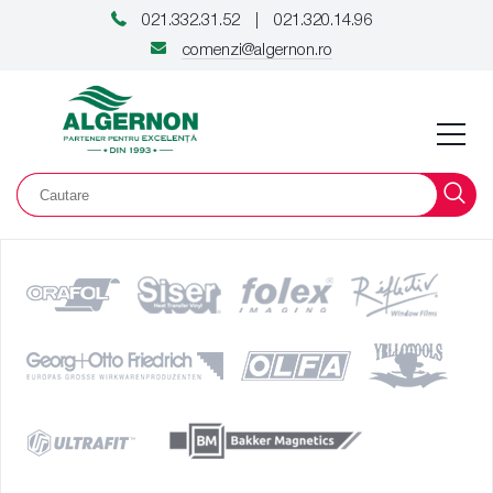
021.332.31.52
021.320.14.96
|
comenzi@algernon.ro