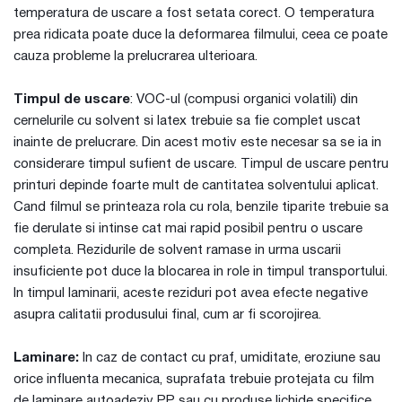
temperatura de uscare a fost setata corect. O temperatura
prea ridicata poate duce la deformarea filmului, ceea ce poate
cauza probleme la prelucrarea ulterioara.
Timpul de uscare
: VOC-ul (compusi organici volatili) din
cernelurile cu solvent si latex trebuie sa fie complet uscat
inainte de prelucrare. Din acest motiv este necesar sa se ia in
considerare timpul sufient de uscare. Timpul de uscare pentru
printuri depinde foarte mult de cantitatea solventului aplicat.
Cand filmul se printeaza rola cu rola, benzile tiparite trebuie sa
fie derulate si intinse cat mai rapid posibil pentru o uscare
completa. Rezidurile de solvent ramase in urma uscarii
insuficiente pot duce la blocarea in role in timpul transportului.
In timpul laminarii, aceste reziduri pot avea efecte negative
asupra calitatii produsului final, cum ar fi scorojirea.
Laminare:
In caz de contact cu praf, umiditate, eroziune sau
orice influenta mecanica, suprafata trebuie protejata cu film
de laminare autoadeziv PP sau cu produse lichide specifice