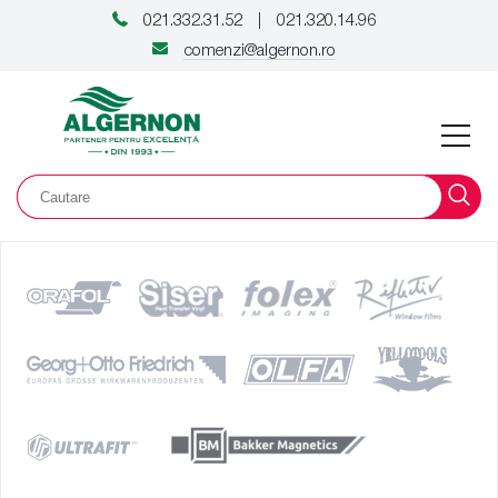
021.332.31.52
021.320.14.96
|
comenzi@algernon.ro