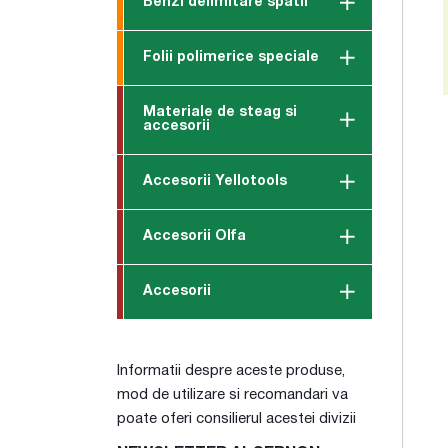
Benzi delimitare spatii
Folii polimerice speciale
Materiale de steag si
accesorii
Accesorii Yellotools
Accesorii Olfa
Accesorii
Informatii despre aceste produse,
mod de utilizare si recomandari va
poate oferi consilierul acestei divizii