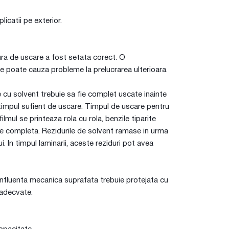
licatii pe exterior.
ura de uscare a fost setata corect. O
e poate cauza probleme la prelucrarea ulterioara.
le cu solvent trebuie sa fie complet uscate inainte
 timpul sufient de uscare. Timpul de uscare pentru
lmul se printeaza rola cu rola, benzile tiparite
care completa. Rezidurile de solvent ramase in urma
i. In timpul laminarii, aceste reziduri pot avea
 influenta mecanica suprafata trebuie protejata cu
 adecvate.