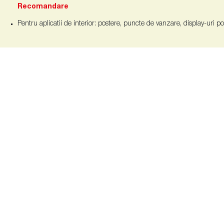
Recomandare
Pentru aplicatii de interior: postere, puncte de vanzare, display-uri p