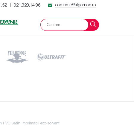
comenzi@algernon.ro
1.52
021.320.14.96
|
AGAZIN
lm PVC Satin imprimabil eco-solvent