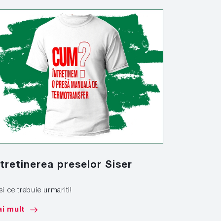
ntretinerea preselor Siser
Marcare
si ce trebuie urmariti!
Afla cum sa 
de mare tona
i mult