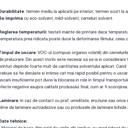
Durabilitate
: termen mediu la aplicatii pe interior; termen scurt la ap
Se imprima
cu eco-solvent, mild-solvent, cerneluri solvent.
Reglarea temperaturii:
testati inainte de printare daca temperat
temperatura prea ridicata poate duce la deformarea filmului, ceea c
Timpul de uscare
: VOC-ul (compusi organici volatili) din cerneluri
de prelucrare. Din acest motiv este necesar sa se ia in considerare
printuri depinde foarte mult de cantitatea solventului aplicat. Cand fi
trebuie sa fie derulate si intinse cat mai rapid posibil pentru o us
uscarii insuficiente pot duce la blocarea in role in timpul transportulu
efecte negative asupra calitatii produsului final, cum ar fi scorojirea.
Laminare
: In caz de contact cu praf, umiditate, eroziune sau orice
filme de laminare autoadezive sau cu produsele de laminare lichide
Date tehnice: