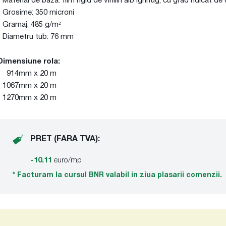
- Material de baza: film rigid de vinilin alb ignifug, cu grad ridicat de
- Grosime: 350 microni
- Gramaj: 485 g/m²
- Diametru tub: 76 mm
Dimensiune rola:
- 914mm x 20 m
- 1067mm x 20 m
- 1270mm x 20 m
PRET (FARA TVA):
-10.11
euro/mp
* Facturam la cursul BNR valabil in ziua plasarii comenzii.