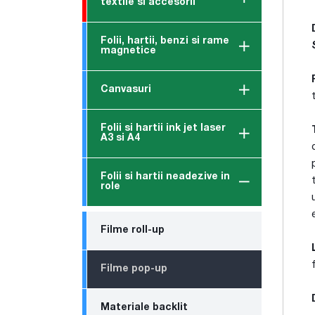
textile si accesorii
Folii, hartii, benzi si rame
magnetice
Canvasuri
Folii si hartii ink jet laser
A3 si A4
Folii si hartii neadezive in
role
Filme roll-up
Filme pop-up
Materiale backlit