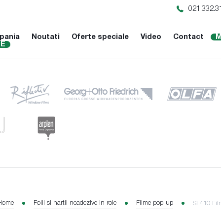
021.332.3
pania
Noutati
Oferte speciale
Video
Contact
M
NE
Home
Folii si hartii neadezive in role
Filme pop-up
SI 410 Fi