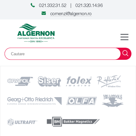
021.332.31.52
021.320.14.96
|
comenzi@algernon.ro