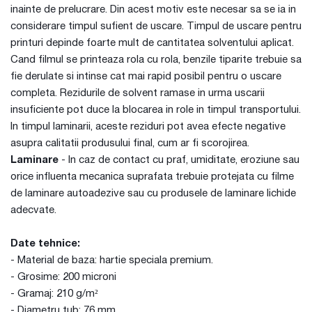
inainte de prelucrare. Din acest motiv este necesar sa se ia in
considerare timpul sufient de uscare. Timpul de uscare pentru
printuri depinde foarte mult de cantitatea solventului aplicat.
Cand filmul se printeaza rola cu rola, benzile tiparite trebuie sa
fie derulate si intinse cat mai rapid posibil pentru o uscare
completa. Rezidurile de solvent ramase in urma uscarii
insuficiente pot duce la blocarea in role in timpul transportului.
In timpul laminarii, aceste reziduri pot avea efecte negative
asupra calitatii produsului final, cum ar fi scorojirea.
Laminare
- In caz de contact cu praf, umiditate, eroziune sau
orice influenta mecanica suprafata trebuie protejata cu filme
de laminare autoadezive sau cu produsele de laminare lichide
adecvate.
Date tehnice:
- Material de baza: hartie speciala premium.
- Grosime: 200 microni
- Gramaj: 210 g/m²
- Diametru tub: 76 mm