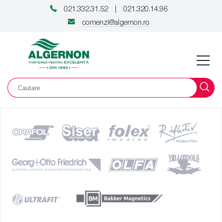
021.332.31.52
021.320.14.96
|
comenzi@algernon.ro