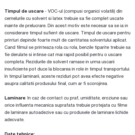
Timpul de uscare
- VOC-ul (compusi organici volatili) din
cernelurile cu solvent si latex trebuie sa fie complet uscate
inainte de prelucrare. Din acest motiv este necesar sa se ia in
considerare timpul sufient de uscare. Timpul de uscare pentru
printuri depinde foarte mult de cantitatea solventului aplicat.
Cand filmul se printeaza rola cu rola, benzile tiparite trebuie sa
fie derulate si intinse cat mai rapid posibil pentru o uscare
completa. Rezidurile de solvent ramase in urma uscarii
insuficiente pot duce la blocarea in role in timpul transportului.
In timpul laminarii, aceste reziduri pot avea efecte negative
asupra calitatii produsului final, cum ar fi scorojirea.
Laminare
: In caz de contact cu praf, umiditate, eroziune sau
orice influenta mecanica suprafata trebuie protejata cu filme
de laminare autoadezive sau cu produsele de laminare lichide
adecvate.
Date tehnice: