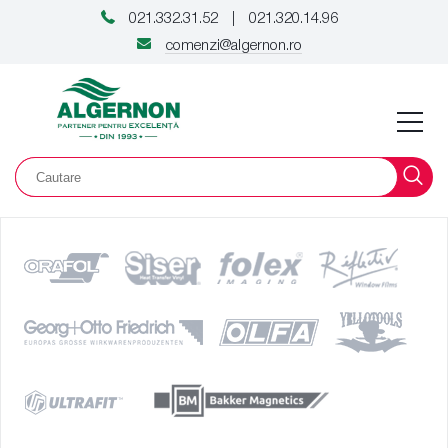
021.332.31.52
021.320.14.96
|
comenzi@algernon.ro