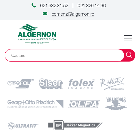
021.332.31.52
021.320.14.96
|
comenzi@algernon.ro