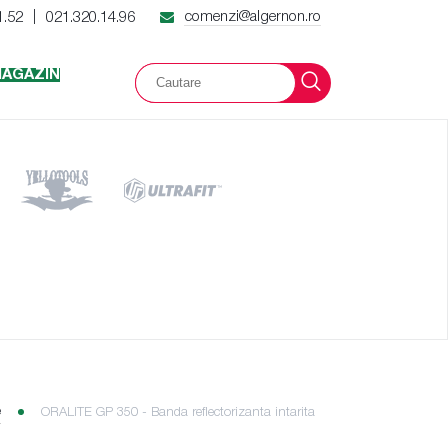
comenzi@algernon.ro
1.52
021.320.14.96
|
AGAZIN
e
ORALITE GP 350 - Banda reflectorizanta intarita