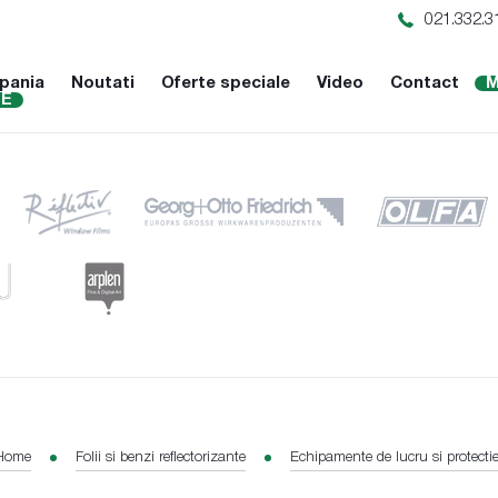
021.332.3
pania
Noutati
Oferte speciale
Video
Contact
M
NE
Home
Folii si benzi reflectorizante
Echipamente de lucru si protecti