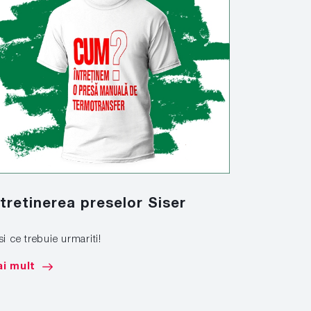
ntretinerea preselor Siser
Marcare
si ce trebuie urmariti!
Afla cum sa 
de mare tona
i mult
Mai mult