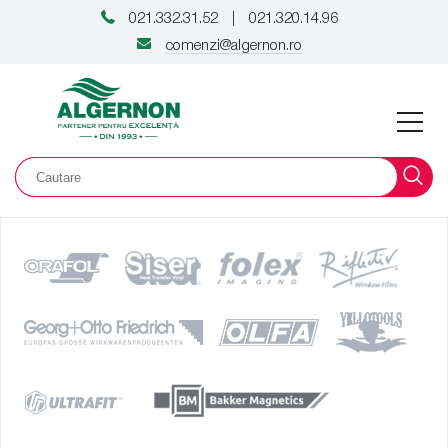
021.332.31.52
021.320.14.96
|
comenzi@algernon.ro