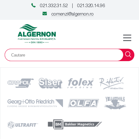
021.332.31.52
021.320.14.96
|
comenzi@algernon.ro