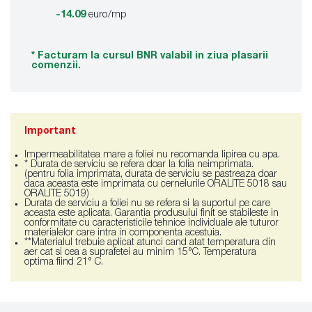
-14.09
euro/mp
* Facturam la cursul BNR valabil in ziua plasarii
comenzii.
Important
Impermeabilitatea mare a foliei nu recomanda lipirea cu apa.
* Durata de serviciu se refera doar la folia neimprimata.
(pentru folia imprimata, durata de serviciu se pastreaza doar
daca aceasta este imprimata cu cernelurile ORALITE 5018 sau
ORALITE 5019)
Durata de serviciu a foliei nu se refera si la suportul pe care
aceasta este aplicata. Garantia produsului finit se stabileste in
conformitate cu caracteristicile tehnice individuale ale tuturor
materialelor care intra in componenta acestuia.
**Materialul trebuie aplicat atunci cand atat temperatura din
aer cat si cea a suprafetei au minim 15°C. Temperatura
optima fiind 21° C.