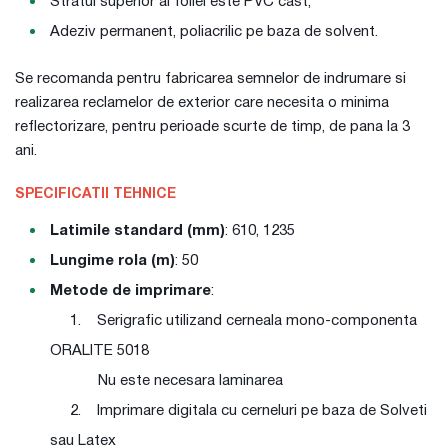
Stratul superior al foliei este PVC cast;
Adeziv permanent, poliacrilic pe baza de solvent.
Se recomanda pentru fabricarea semnelor de indrumare si
realizarea reclamelor de exterior care necesita o minima
reflectorizare, pentru perioade scurte de timp, de pana la 3
ani.
SPECIFICATII TEHNICE
Latimile standard (mm)
: 610, 1235
Lungime rola (m)
: 50
Metode de imprimare
:
1. Serigrafic utilizand cerneala mono-componenta
ORALITE 5018
Nu este necesara laminarea
2. Imprimare digitala cu cerneluri pe baza de Solveti
sau Latex