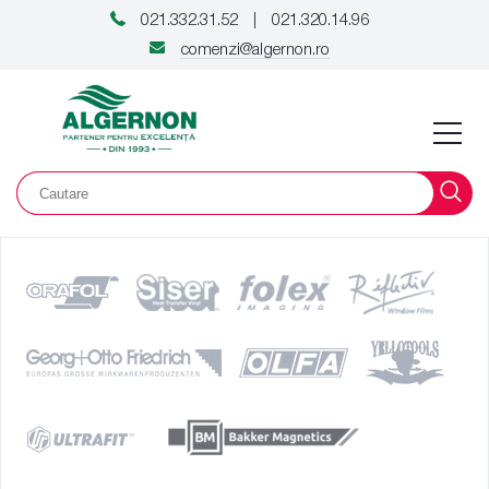
021.332.31.52
021.320.14.96
|
comenzi@algernon.ro