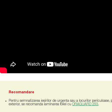
Recomandare
Pentru semnalizarea iesirilor de urgenta sau a locurilor periculoase, pe 
exterior, se recomanda laminarea foliei cu
ORAGUARD 293
.