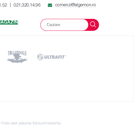
comenzi@algernon.ro
1.52
021.320.14.96
|
AGAZIN
olie cast adeziva fotoluminiscenta