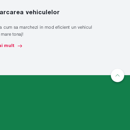
Solutiil
arcarea vehiculelor
look, in
la cum sa marchezi in mod eficient un vehicul
 mare tonaj!
Aplicati si in
solutiilor sp
i mult
Mai mult