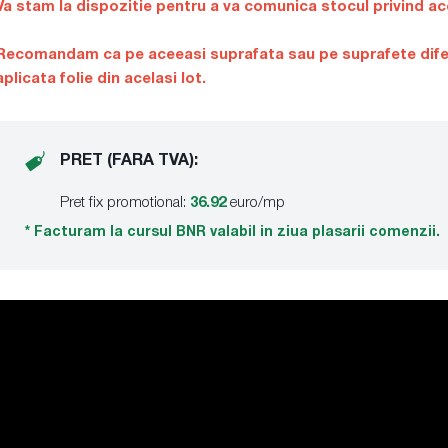
Va stam la dispozitie pentru a va comunica stocul privind ace
Recomandam ca pe aceeasi suprafata sau pe suprafete diferit
aplicata folie din acelasi lot.
PRET (FARA TVA):
Pret fix promotional:
36.92
euro/mp
* Facturam la cursul BNR valabil in ziua plasarii comenzii.