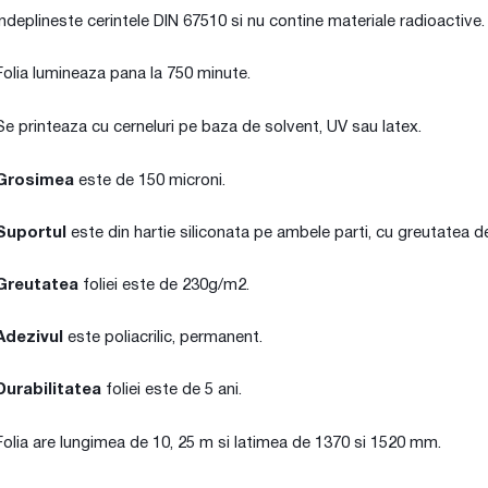
Indeplineste cerintele DIN 67510 si nu contine materiale radioactive.
Folia lumineaza pana la 750 minute.
Se printeaza cu cerneluri pe baza de solvent, UV sau latex.
Grosimea
este de 150 microni.
Suportul
este din hartie siliconata pe ambele parti, cu greutatea 
Greutatea
foliei este de 230g/m2.
Adezivul
este poliacrilic, permanent.
Durabilitatea
foliei este de 5 ani.
Folia are lungimea de 10, 25 m si latimea de 1370 si 1520 mm.