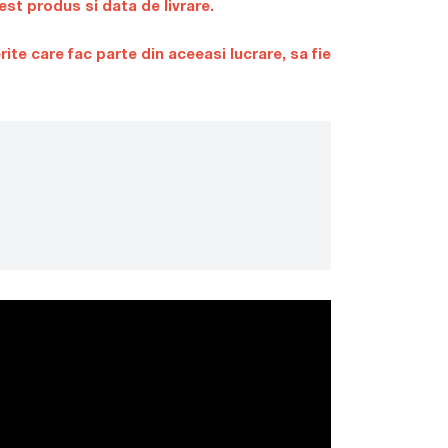
st produs si data de livrare.
e care fac parte din aceeasi lucrare, sa fie