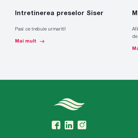
Intretinerea preselor Siser
M
Pasi ce trebuie urmariti!
Af
de
Mai mult
Ma