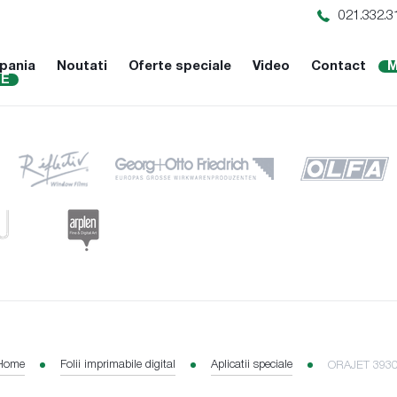
021.332.3
pania
Noutati
Oferte speciale
Video
Contact
M
NE
Home
Folii imprimabile digital
Aplicatii speciale
ORAJET 3930 F