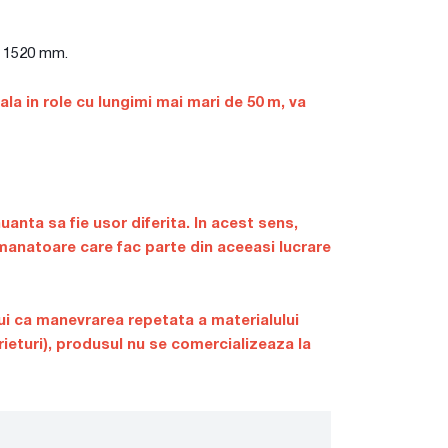
si 1520 mm.
a in role cu lungimi mai mari de 50 m, va
nuanta sa fie usor diferita. In acest sens,
natoare care fac parte din aceeasi lucrare
lui ca manevrarea repetata a materialului
rieturi), produsul nu se comercializeaza la