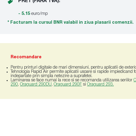
PRET (FARA TVA):
- 5.15
euro/mp
* Facturam la cursul BNR valabil in ziua plasarii comenzii.
Recomandare
Pentru printuri digitale de mari dimensiuni, pentru aplicatii de exter
Tehnologia Rapid Air permite aplicatii usoare si rapide impiedicand f
indepartate prin simpla netezire a suprafetei.
Laminarea se face numai la rece si se recomanda utilizarea seriilor
O
290
,
Oraguard 290DU
,
Oraguard 290F
si
Oraguard 293
.