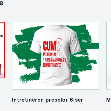
e
Intretinerea preselor Siser
M