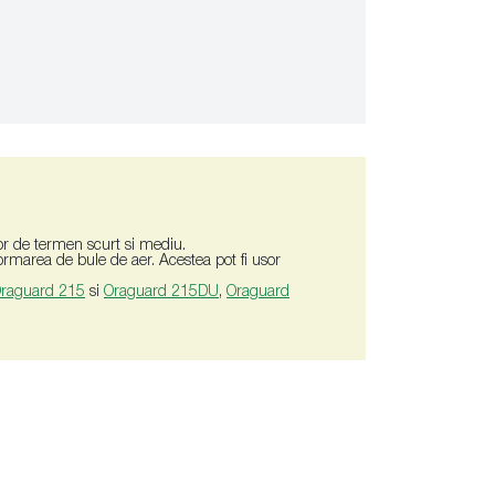
ior de termen scurt si mediu.
ormarea de bule de aer. Acestea pot fi usor
raguard 215
si
Oraguard 215DU
,
Oraguard