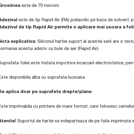
Grosimea
este de 70 microni.
Adezivul
este de tip Rapid Air (RA) poliacrilic pe baza de solvent, 
Adezivul de tip Rapid Air permite o aplicare mai usoara a foli
Nota explicativa:
Siliconul hartiei suport al acestei serii are o te
formarea acestui adeziv cu bule de aer (Rapid Air).
Suprafata foliei este tratata impotriva incarcarii electrostatice, pe
Este disponibila alba cu suprafata lucioasa.
Se aplica doar pe suprafete drepte/plane
.
Este imprimabila cu printere de mare format, care folosesc cernelur
Atentie!
Suportul de hartie se indeparteaza de pe folia imprimata si