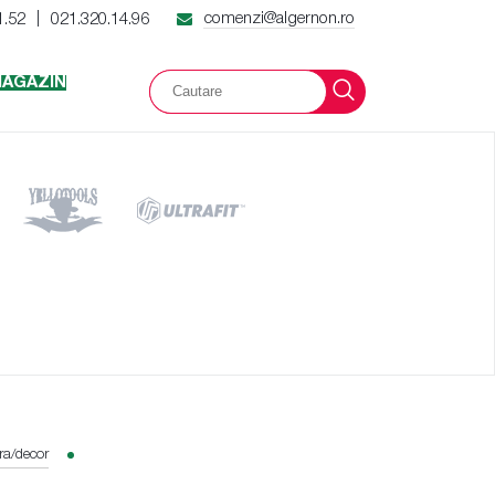
comenzi@algernon.ro
1.52
021.320.14.96
|
AGAZIN
ara/decor