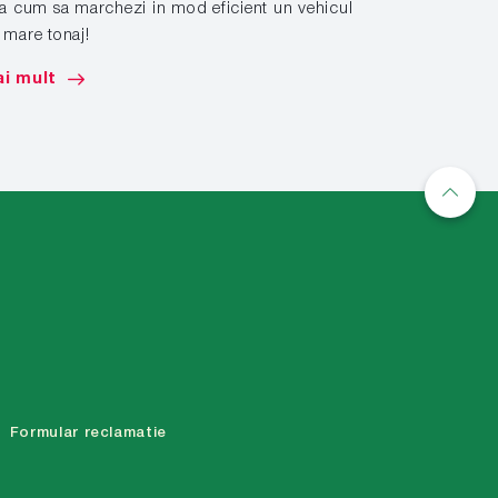
la cum sa marchezi in mod eficient un vehicul
 mare tonaj!
Aplicati si in
solutiilor sp
i mult
Mai mult
Formular reclamatie