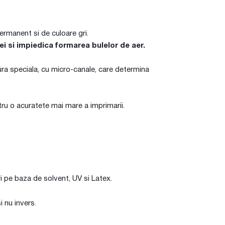
permanent si de culoare gri.
ei si impiedica formarea bulelor de aer.
xtura speciala, cu micro-canale, care determina
ntru o acuratete mai mare a imprimarii.
i pe baza de solvent, UV si Latex.
 nu invers.