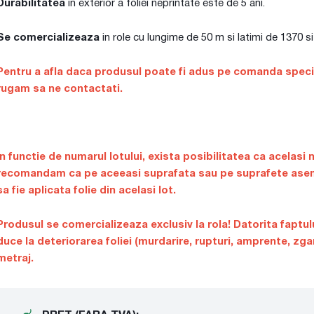
Durabilitatea
in exterior a foliei neprintate este de 5 ani.
Se comercializeaza
in role cu lungime de 50 m si latimi de 1370 
Pentru a afla daca produsul poate fi adus pe comanda special
rugam sa ne contactati.
In functie de numarul lotului, exista posibilitatea ca acelasi 
recomandam ca pe aceeasi suprafata sau pe suprafete asema
sa fie aplicata folie din acelasi lot.
Produsul se comercializeaza exclusiv la rola! Datorita faptu
duce la deteriorarea foliei (murdarire, rupturi, amprente, zga
metraj.