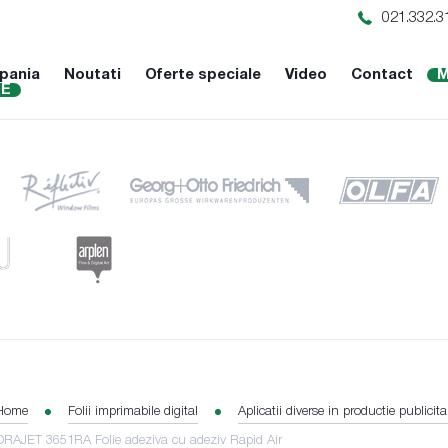
021.332.3
pania
Noutati
Oferte speciale
Video
Contact
M
NE
Home
Folii imprimabile digital
Aplicatii diverse in productie publicit
ORAJET 3651RA Folie adeziva cu adeziv Rapid Air