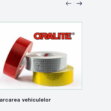
|
Solutiil
arcarea vehiculelor
look, in