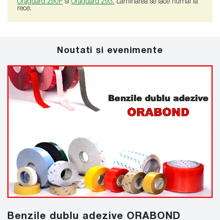
Oraguard 290F
si
Oraguard 293
.
Laminarea se face numai la
rece.
Noutati si evenimente
Benzile dublu adezive ORABOND