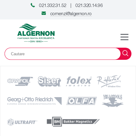
021.332.31.52
021.320.14.96
|
comenzi@algernon.ro