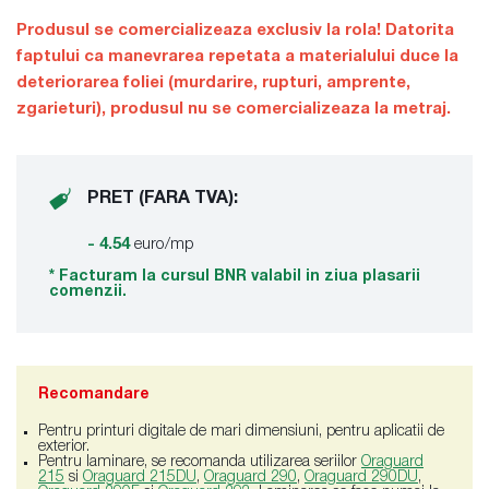
Produsul se comercializeaza exclusiv la rola! Datorita
faptului ca manevrarea repetata a materialului duce la
deteriorarea foliei (murdarire, rupturi, amprente,
zgarieturi), produsul nu se comercializeaza la metraj.
PRET (FARA TVA):
- 4.54
euro/mp
* Facturam la cursul BNR valabil in ziua plasarii
comenzii.
Recomandare
Pentru printuri digitale de mari dimensiuni, pentru aplicatii de
exterior.
Pentru laminare, se recomanda utilizarea seriilor
Oraguard
215
si
Oraguard 215DU
,
Oraguard 290
,
Oraguard 290DU
,