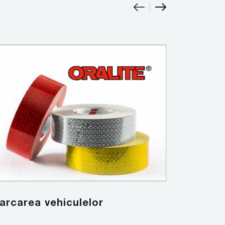
|
Solutiil
arcarea vehiculelor
look, in