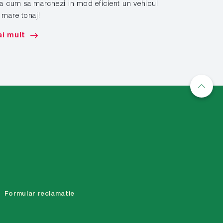
la cum sa marchezi in mod eficient un vehicul
 mare tonaj!
Aplicati si in
solutiilor sp
i mult
Mai mult
Formular reclamatie