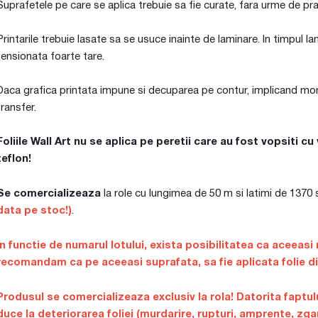
Suprafetele pe care se aplica trebuie sa fie curate, fara urme de pra
Printarile trebuie lasate sa se usuce inainte de laminare. In timpul la
tensionata foarte tare.
Daca grafica printata impune si decuparea pe contur, implicand monta
transfer.
Foliile Wall Art nu se aplica pe peretii care au fost vopsiti 
teflon!
Se comercializeaza
la role cu lungimea de 50 m si latimi de 137
data pe stoc!)
.
In functie de numarul lotului, exista posibilitatea ca aceeasi 
recomandam ca pe aceeasi suprafata, sa fie aplicata folie din
Produsul se comercializeaza exclusiv la rola! Datorita faptu
duce la deteriorarea foliei (murdarire, rupturi, amprente, zga