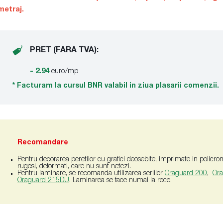
metraj.
PRET (FARA TVA):
- 2.94
euro/mp
* Facturam la cursul BNR valabil in ziua plasarii comenzii.
Recomandare
Pentru decorarea peretilor cu grafici deosebite, imprimate in policromi
rugosi, deformati, care nu sunt netezi.
Pentru laminare, se recomanda utilizarea seriilor
Oraguard 200
,
Or
Oraguard 215DU
. Laminarea se face numai la rece.