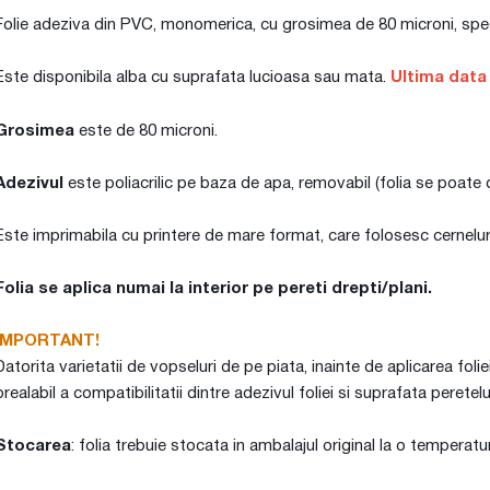
Folie adeziva din PVC, monomerica, cu grosimea de 80 microni, specia
Este disponibila alba cu suprafata lucioasa sau mata.
Ultima data
Grosimea
este de 80 microni.
Adezivul
este poliacrilic pe baza de apa, removabil (folia se poate de
Este imprimabila cu printere de mare format, care folosesc cernelur
Folia se aplica numai la interior pe pereti drepti/plani.
IMPORTANT!
Datorita varietatii de vopseluri de pe piata, inainte de aplicarea fol
prealabil a compatibilitatii dintre adezivul foliei si suprafata peretelu
Stocarea
: folia trebuie stocata in ambalajul original la o temperat