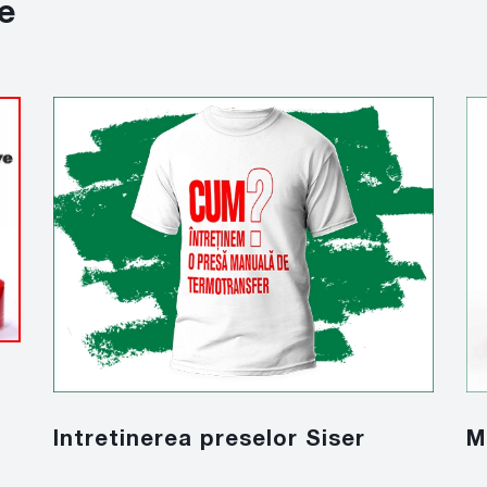
e
Intretinerea preselor Siser
M