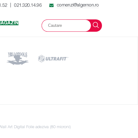
comenzi@algernon.ro
1.52
021.320.14.96
|
AGAZIN
l Art Digital Folie adeziva (80 microni)