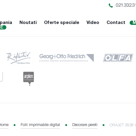
021.332.3
pania
Noutati
Oferte speciale
Video
Contact
M
NE
Home
Folii imprimabile digital
Decorare pereti
ORAJET 3628 Wal