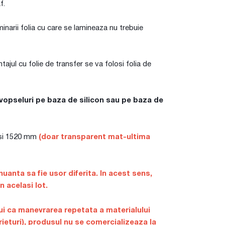
f.
minarii folia cu care se lamineaza nu trebuie
jul cu folie de transfer se va folosi folia de
cu vopseluri pe baza de silicon sau pe baza de
0 si 1520 mm
(doar transparent mat-ultima
nuanta sa fie usor diferita. In acest sens,
 acelasi lot.
lui ca manevrarea repetata a materialului
rieturi), produsul nu se comercializeaza la