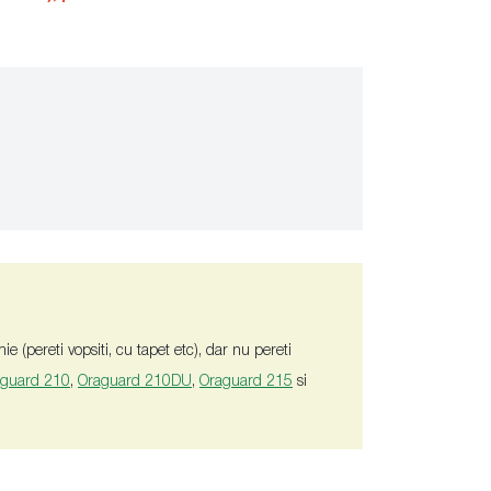
e (pereti vopsiti, cu tapet etc), dar nu pereti
aguard 210
,
Oraguard 210DU
,
Oraguard 215
si