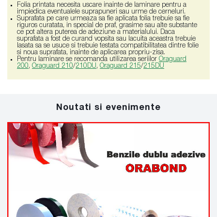
Folia printata necesita uscare inainte de laminare pentru a
impiedica eventualele suprapuneri sau urme de cerneluri.
Suprafata pe care urmeaza sa fie aplicata folia trebuie sa fie
riguros curatata, in special de praf, grasime sau alte substante
ce pot altera puterea de adeziune a materialului. Daca
suprafata a fost de curand vopsita sau lacuita aceastra trebuie
lasata sa se usuce si trebuie testata compatibilitatea dintre folie
si noua suprafata, inainte de aplicarea propriu-zisa.
Pentru laminare se recomanda utilizarea seriilor
Oraguard
200
,
Oraguard 210
/
210DU
,
Oraguard 215
/
215DU
Noutati si evenimente