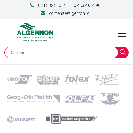
021.332.31.52
021.320.14.96
|
comenzi@algernon.ro