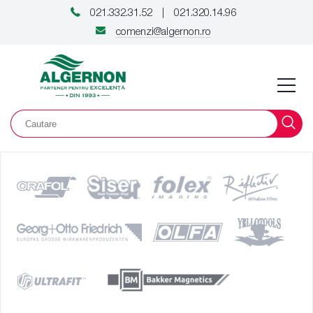
021.332.31.52
021.320.14.96
|
comenzi@algernon.ro