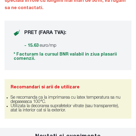
speciala in role cu lungimi mai mari de 50 m, va rugam
sa ne contactati.
PRET (FARA TVA):
- 15.63
euro/mp
* Facturam la cursul BNR valabil in ziua plasarii
comenzii.
Recomandari si arii de utilizare
Se recomanda ca la imprimarea cu latex temperatura sa nu
depaseasca 100°C.
Utilizata la decorarea suprafetelor vitrate (sau transparente),
atat la interior cat si la exterior.