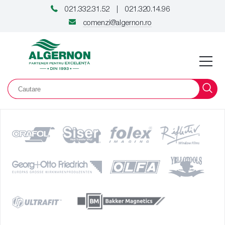
021.332.31.52
021.320.14.96
|
comenzi@algernon.ro