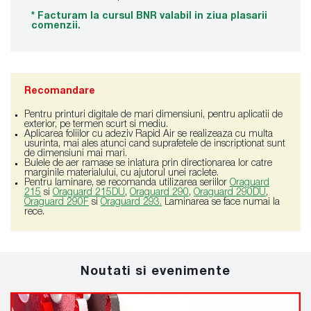
* Facturam la cursul BNR valabil in ziua plasarii
comenzii.
Recomandare
Pentru printuri digitale de mari dimensiuni, pentru aplicatii de
exterior, pe termen scurt si mediu.
Aplicarea foliilor cu adeziv Rapid Air se realizeaza cu multa
usurinta, mai ales atunci cand suprafetele de inscriptionat sunt
de dimensiuni mai mari.
Bulele de aer ramase se inlatura prin directionarea lor catre
marginile materialului, cu ajutorul unei raclete.
Pentru laminare, se recomanda utilizarea seriilor
Oraguard
215
si
Oraguard 215DU
,
Oraguard 290
,
Oraguard 290DU
,
Oraguard 290F
si
Oraguard 293
.
Laminarea se face numai la
rece.
Noutati si evenimente