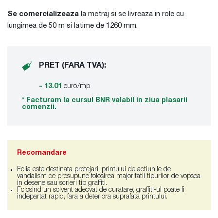
Se comercializeaza
la metraj si se livreaza in role cu
lungimea de 50 m si latime de 1260 mm.
PRET (FARA TVA):
- 13.01
euro/mp
* Facturam la cursul BNR valabil in ziua plasarii
comenzii.
Recomandare
Folia este destinata protejarii printului de actiunile de
vandalism ce presupune folosirea majoritatii tipurilor de vopsea
in desene sau scrieri tip graffiti.
Folosind un solvent adecvat de curatare, graffiti-ul poate fi
indepartat rapid, fara a deteriora suprafata printului.