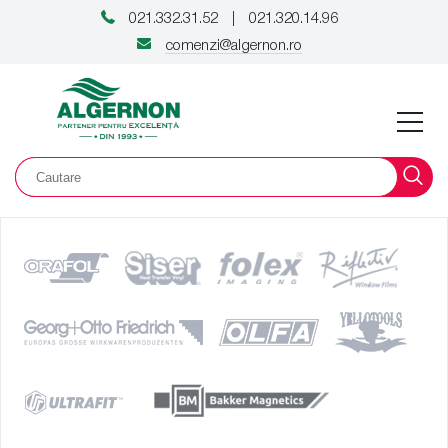
021.332.31.52
021.320.14.96
|
comenzi@algernon.ro