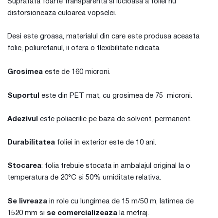
Suprafata foarte transparenta si lucioasa a foliei nu
distorsioneaza culoarea vopselei.
Desi este groasa, materialul din care este produsa aceasta
folie, poliuretanul, ii ofera o flexibilitate ridicata.
Grosimea
este de 160 microni.
Suportul
este din PET mat, cu grosimea de 75 microni.
Adezivul
este poliacrilic pe baza de solvent, permanent.
Durabilitatea
foliei in exterior este de 10 ani.
Stocarea
: folia trebuie stocata in ambalajul original la o
temperatura de 20°C si 50% umiditate relativa.
Se livreaza
in role cu lungimea de 15 m/50 m, latimea de
1520 mm si
se comercializeaza
la metraj.