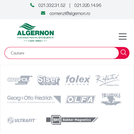
021.332.31.52
021.320.14.96
|
comenzi@algernon.ro