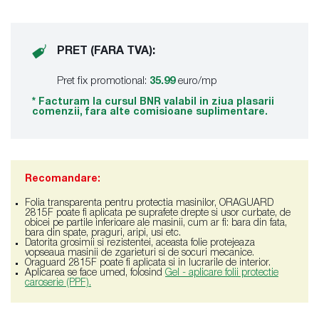
PRET (FARA TVA):
Pret fix promotional:
35.99
euro/mp
* Facturam la cursul BNR valabil in ziua plasarii
comenzii, fara alte comisioane suplimentare.
Recomandare:
Folia transparenta pentru protectia masinilor, ORAGUARD
2815F poate fi aplicata pe suprafete drepte si usor curbate, de
obicei pe partile inferioare ale masinii, cum ar fi: bara din fata,
bara din spate, praguri, aripi, usi etc.
Datorita grosimii si rezistentei, aceasta folie protejeaza
vopseaua masinii de zgarieturi si de socuri mecanice.
Oraguard 2815F poate fi aplicata si in lucrarile de interior.
Aplicarea se face umed, folosind
Gel - aplicare folii protectie
caroserie (PPF).