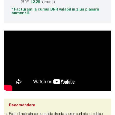
270F:
12.29
euro/mp
* Facturam la cursul BNR valabil in ziua plasarii
comenzii.
Recomandare
Poate fi aplicata pe suprafete drepte si usor curbate, de obicei