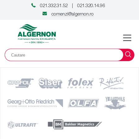
021.332.31.52
021.320.14.96
|
comenzi@algernon.ro