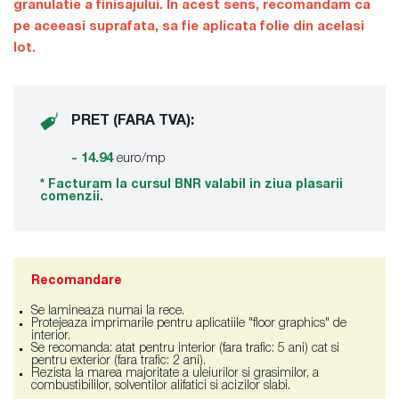
granulatie a finisajului. In acest sens, recomandam ca
pe aceeasi suprafata, sa fie aplicata folie din acelasi
lot.
PRET (FARA TVA):
- 14.94
euro/mp
* Facturam la cursul BNR valabil in ziua plasarii
comenzii.
Recomandare
Se lamineaza numai la rece.
Protejeaza imprimarile pentru aplicatiile "floor graphics" de
interior.
Se recomanda: atat pentru interior (fara trafic: 5 ani) cat si
pentru exterior (fara trafic: 2 ani).
Rezista la marea majoritate a uleiurilor si grasimilor, a
combustibililor, solventilor alifatici si acizilor slabi.