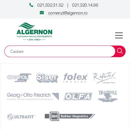
021.332.31.52
021.320.14.96
|
comenzi@algernon.ro