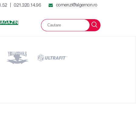
comenzi@algernon.ro
1.52
021.320.14.96
|
AGAZIN