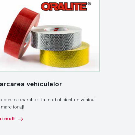
Solutiil
arcarea vehiculelor
look, in
la cum sa marchezi in mod eficient un vehicul
 mare tonaj!
Aplicati si in
solutiilor sp
i mult
Mai mult