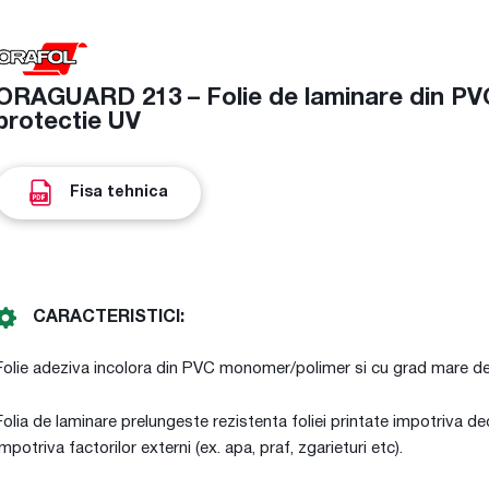
ORAGUARD 213 – Folie de laminare din P
protectie UV
Fisa tehnica
CARACTERISTICI:
Folie adeziva incolora din PVC monomer/polimer si cu grad mare de
Folia de laminare prelungeste rezistenta foliei printate impotriva dec
impotriva factorilor externi (ex. apa, praf, zgarieturi etc).