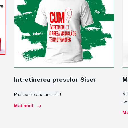
Intretinerea preselor Siser
M
Pasi ce trebuie urmariti!
Af
de
Mai mult
Ma