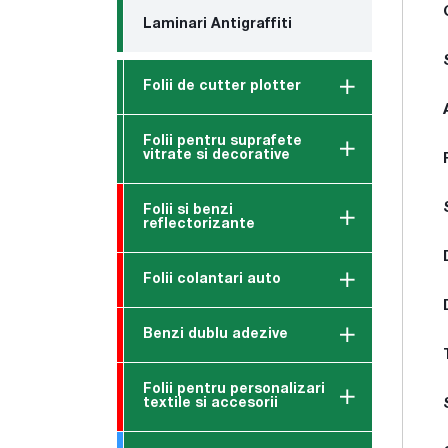
Laminari Antigraffiti
Folii de cutter plotter
Folii pentru suprafete
vitrate si decorative
Folii si benzi
reflectorizante
Folii colantari auto
Benzi dublu adezive
Folii pentru personalizari
textile si accesorii