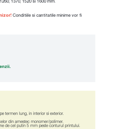
, 1260, 1370, 1520 si 1600 mm.
nizor!
Conditiile si cantitatile minime vor fi
enzii.
 termen lung, in interior si exterior.
 celor din amestec monomer/polimer.
ne de cel putin 5 mm peste conturul printului.