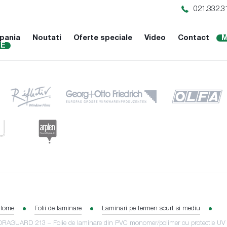
021.332.3
pania
Noutati
Oferte speciale
Video
Contact
M
NE
Home
Folii de laminare
Laminari pe termen scurt si mediu
ORAGUARD 213 – Folie de laminare din PVC monomer/polimer cu protectie UV