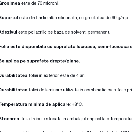
Grosimea
este de 70 microni.
Suportul
este din hartie alba siliconata, cu greutatea de 90 g/mp.
Adezivul
este poliacrilic pe baza de solvent, permanent.
Folia este disponibila cu suprafata lucioasa, semi-lucioasa 
Se aplica pe suprafete drepte/plane.
Durabilitatea
foliei in exterior este de 4 ani.
Durabilitatea
foliei de laminare utilizata in combinatie cu o folie pr
Temperatura minima de aplicare
: +8°C.
Stocarea
: folia trebuie stocata in ambalajul original la o temperat