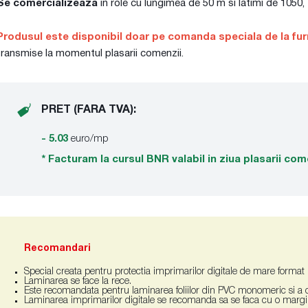
Se comercializeaza
in role cu lungimea de 50 m si latimi de 1050
Produsul este disponibil doar pe comanda speciala de la fur
transmise la momentul plasarii comenzii.
PRET (FARA TVA):
- 5.03
euro/mp
* Facturam la cursul BNR valabil in ziua plasarii com
Recomandari
Special creata pentru protectia imprimarilor digitale de mare format pe
Laminarea se face la rece.
Este recomandata pentru laminarea foliilor din PVC monomeric si a
Laminarea imprimarilor digitale se recomanda sa se faca cu o margi