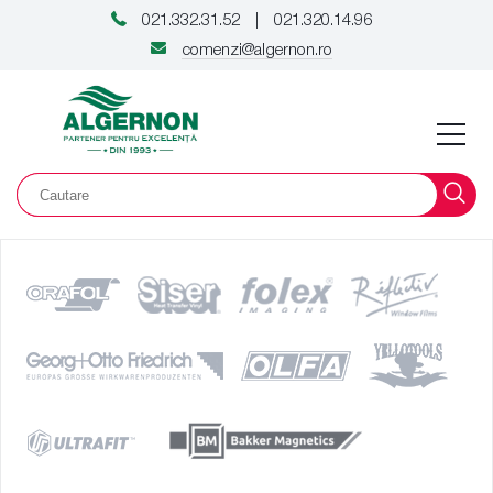
021.332.31.52
021.320.14.96
|
comenzi@algernon.ro