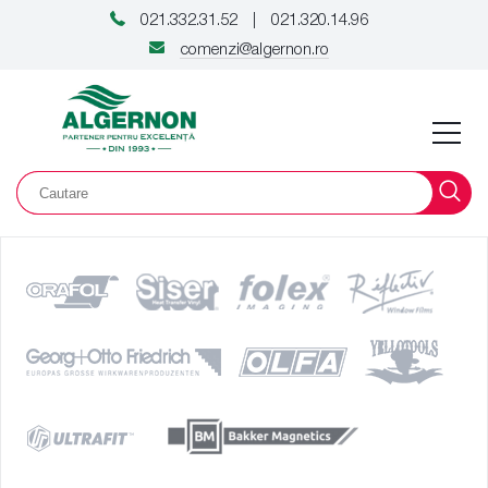
021.332.31.52
021.320.14.96
|
comenzi@algernon.ro