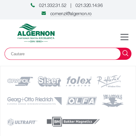
021.332.31.52
021.320.14.96
|
comenzi@algernon.ro