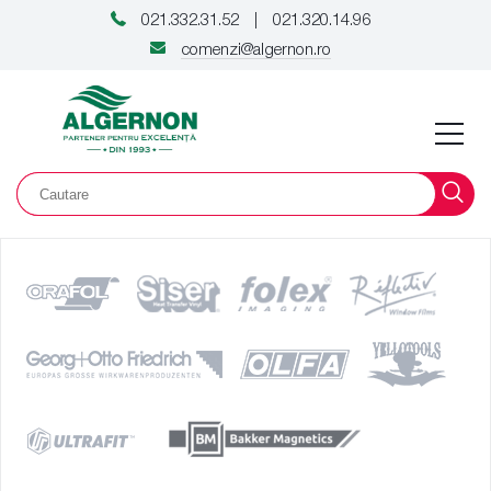
021.332.31.52
021.320.14.96
|
comenzi@algernon.ro