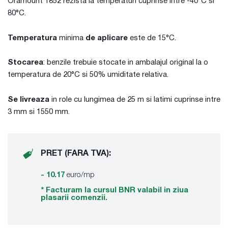
Oramount 1852 rezista la temperaturi cuprinse intre -40°C si
80°C.
Temperatura
minima
de aplicare
este de 15°C.
Stocarea
: benzile trebuie stocate in ambalajul original la o
temperatura de 20°C si 50% umiditate relativa.
Se livreaza
in role cu lungimea de 25 m si latimi cuprinse intre
3 mm si 1550 mm.
PRET (FARA TVA):
- 10.17
euro/mp
* Facturam la cursul BNR valabil in ziua
plasarii comenzii.