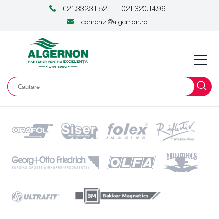
021.332.31.52
021.320.14.96
|
comenzi@algernon.ro