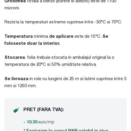
Grosimea
totala a benzii (burete si adeziv) este de 1100
microni.
Rezista la temperaturi extreme cuprinse intre -30°C si 70°C.
Temperatura
minima
de aplicare
este de 15°C.
Se
foloseste doar la interior.
Stocarea
: folia trebuie stocata in ambalajul original la o
temperatura de 20°C si 50% umiditate relativa.
Se livreaza
in role cu lungimi de 25 m si latimi cuprinse intre 3
mm si 1250 mm.
PRET (FARA TVA):
- 10.30
euro/mp