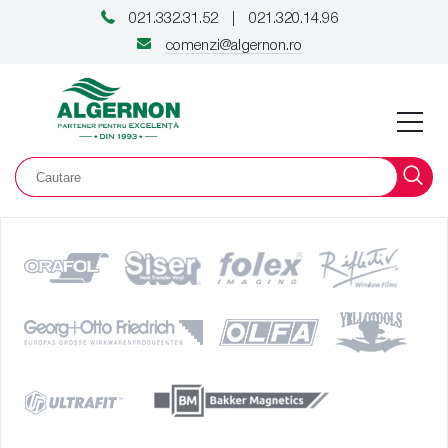
021.332.31.52
021.320.14.96
|
comenzi@algernon.ro