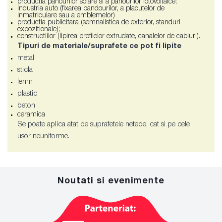
productia panourilor solare si a panourilor fotovoltaice;
industria auto (fixarea bandourilor, a placutelor de
inmatriculare sau a emblemelor)
productia publicitara (semnalistica de exterior, standuri
expozitionale);
constructiilor (lipirea profilelor extrudate, canalelor de cabluri).
Tipuri de materiale/suprafete ce pot fi lipite
metal
sticla
lemn
plastic
beton
ceramica
Se poate aplica atat pe suprafetele netede, cat si pe cele
usor neuniforme.
Noutati si evenimente