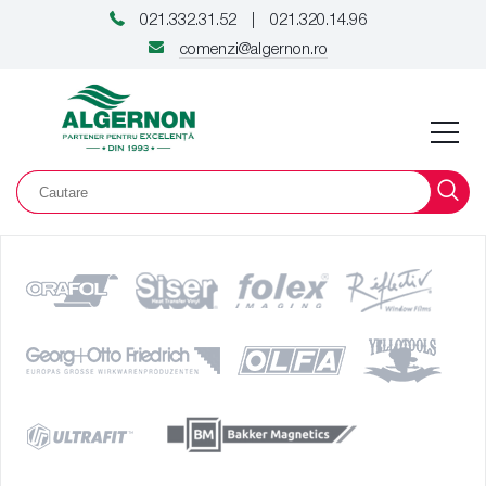
021.332.31.52
021.320.14.96
|
comenzi@algernon.ro