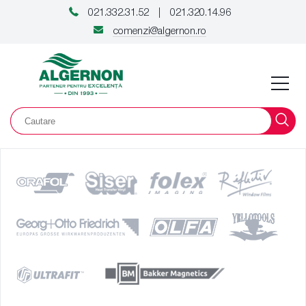
021.332.31.52
021.320.14.96
|
comenzi@algernon.ro