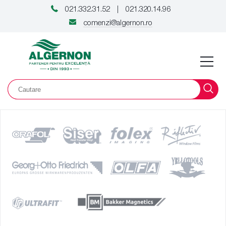
021.332.31.52
021.320.14.96
|
comenzi@algernon.ro