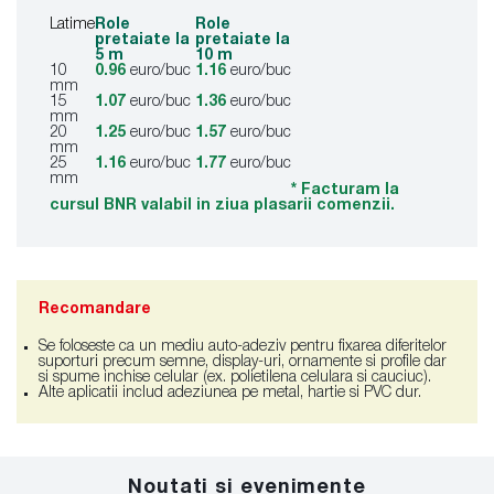
Latime
Role
Role
pretaiate la
pretaiate la
5 m
10 m
10
0.96
euro/buc
1.16
euro/buc
mm
15
1.07
euro/buc
1.36
euro/buc
mm
20
1.25
euro/buc
1.57
euro/buc
mm
25
1.16
euro/buc
1.77
euro/buc
mm
* Facturam la
cursul BNR valabil in ziua plasarii comenzii.
Recomandare
Se foloseste ca un mediu auto-adeziv pentru fixarea diferitelor
suporturi precum semne, display-uri, ornamente si profile dar
si spume inchise celular (ex. polietilena celulara si cauciuc).
Alte aplicatii includ adeziunea pe metal, hartie si PVC dur.
Noutati si evenimente