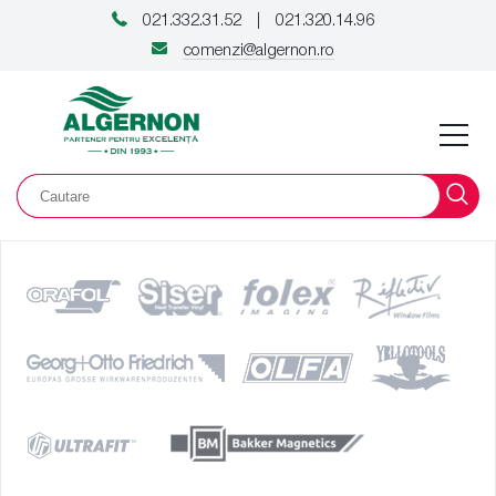
021.332.31.52
021.320.14.96
|
comenzi@algernon.ro