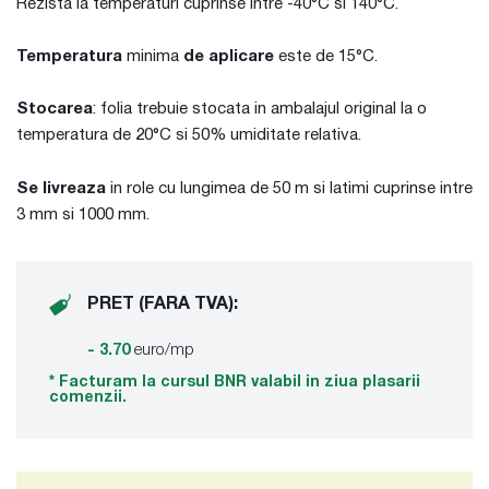
Rezista la temperaturi cuprinse intre -40°C si 140°C.
Temperatura
minima
de aplicare
este de 15°C.
Stocarea
: folia trebuie stocata in ambalajul original la o
temperatura de 20°C si 50% umiditate relativa.
Se livreaza
in role cu lungimea de 50 m si latimi cuprinse intre
3 mm si 1000 mm.
PRET (FARA TVA):
- 3.70
euro/mp
* Facturam la cursul BNR valabil in ziua plasarii
comenzii.