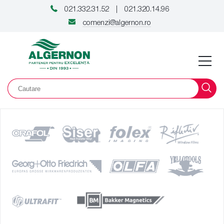
021.332.31.52
021.320.14.96
|
comenzi@algernon.ro