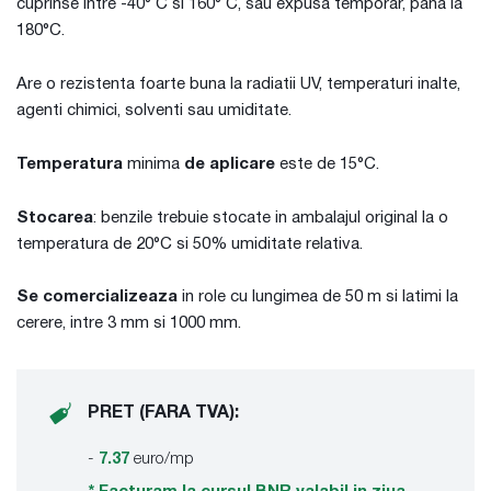
cuprinse intre -40° C si 160° C, sau expusa temporar, pana la
180°C.
Are o rezistenta foarte buna la radiatii UV, temperaturi inalte,
agenti chimici, solventi sau umiditate.
Temperatura
minima
de aplicare
este de 15°C.
Stocarea
: benzile trebuie stocate in ambalajul original la o
temperatura de 20°C si 50% umiditate relativa.
Se comercializeaza
in role cu lungimea de 50 m si latimi la
cerere, intre 3 mm si 1000 mm.
PRET (FARA TVA):
-
7.37
euro/mp