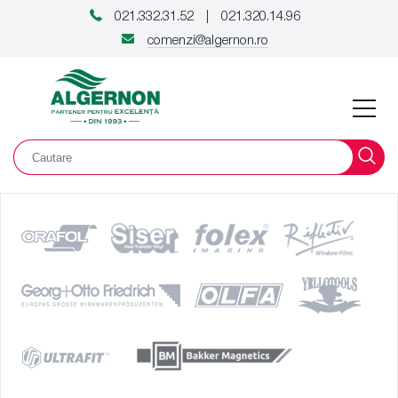
021.332.31.52
021.320.14.96
|
comenzi@algernon.ro