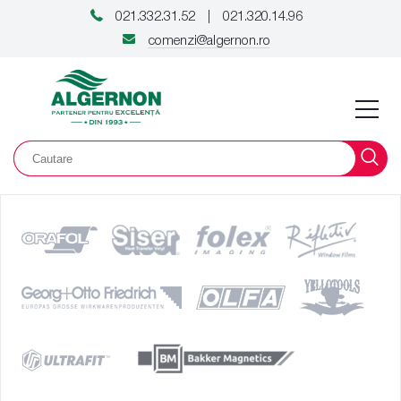
021.332.31.52
021.320.14.96
|
comenzi@algernon.ro