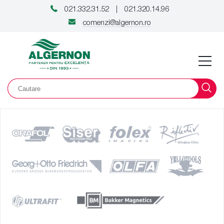
021.332.31.52
021.320.14.96
|
comenzi@algernon.ro