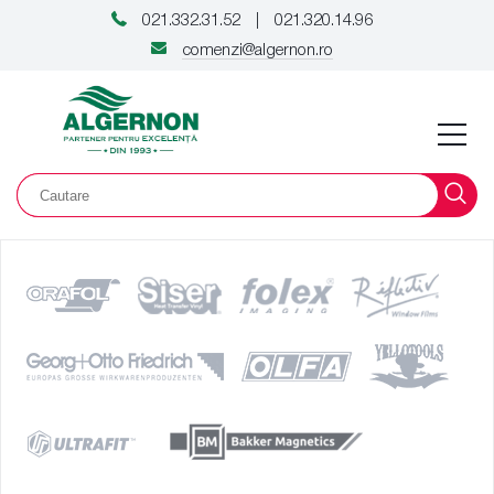
021.332.31.52
021.320.14.96
|
comenzi@algernon.ro