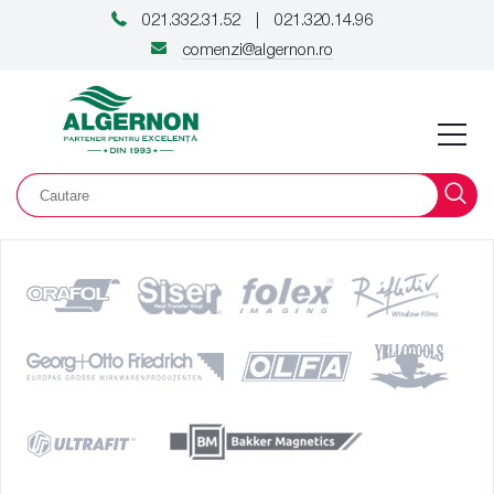
021.332.31.52
021.320.14.96
|
comenzi@algernon.ro