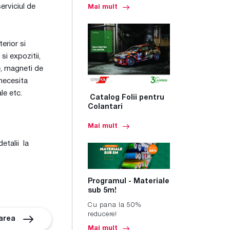
erviciul de
Mai mult
erior si
si expozitii,
e, magneti de
 necesita
le etc.
Catalog Folii pentru
Colantari
Mai mult
etalii la
Programul - Materiale
sub 5m!
Cu pana la 50%
reducere!
area
Mai mult