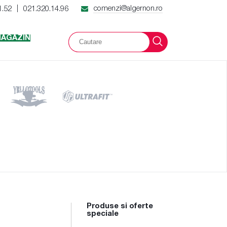
comenzi@algernon.ro
1.52
021.320.14.96
|
AGAZIN
Produse si oferte
speciale