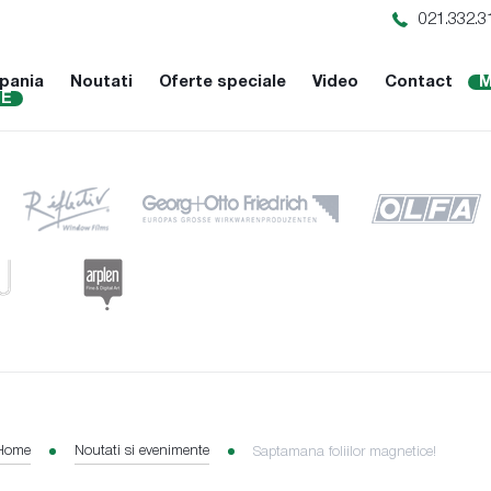
021.332.3
pania
Noutati
Oferte speciale
Video
Contact
M
NE
Home
Noutati si evenimente
Saptamana foliilor magnetice!