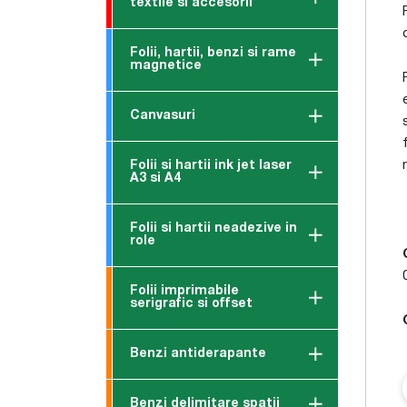
textile si accesorii
Folii, hartii, benzi si rame
magnetice
Canvasuri
Folii si hartii ink jet laser
A3 si A4
Folii si hartii neadezive in
role
Folii imprimabile
serigrafic si offset
Benzi antiderapante
Benzi delimitare spatii