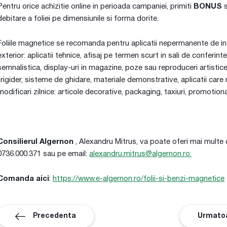
Pentru orice achizitie online in perioada campaniei, primiti
BONUS
s
debitare a foliei pe dimensiunile si forma dorite.
Foliile magnetice se recomanda pentru aplicatii nepermanente de int
exterior: aplicatii tehnice, afisaj pe termen scurt in sali de conferinte 
semnalistica, display-uri in magazine, poze sau reproduceri artistic
frigider, sisteme de ghidare, materiale demonstrative, aplicatii care
modificari zilnice: articole decorative, packaging, taxiuri, promotiona
Consilierul Algernon
, Alexandru Mitrus, va poate oferi mai multe d
0736.000.371 sau pe email:
alexandru.mitrus@algernon.ro.
Comanda aici
:
https://www.e-algernon.ro/folii-si-benzi-magnetice
Precedenta
Urmato