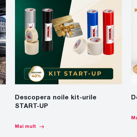
Descopera noile kit-urile
D
START-UP
Ma
Mai mult