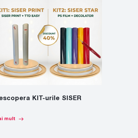
escopera KIT-urile SISER
CULORI 
RA
i mult
Mai mult